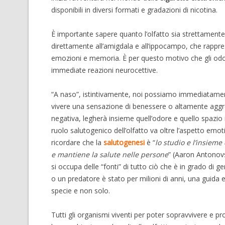
disponibili in diversi formati e gradazioni di nicotina.
È importante sapere quanto l’olfatto sia strettamente
direttamente all’amigdala e all’ippocampo, che rappres
emozioni e memoria. È per questo motivo che gli odor
immediate reazioni neurocettive.
“A naso”, istintivamente, noi possiamo immediatamente
vivere una sensazione di benessere o altamente aggres
negativa, legherà insieme quell’odore e quello spazio
ruolo salutogenico dell’olfatto va oltre l’aspetto emo
ricordare che la
salutogenesi
è “
lo studio e l’insieme
e mantiene la salute nelle persone
” (Aaron Antonovsk
si occupa delle “fonti” di tutto ciò che è in grado di ge
o un predatore è stato per milioni di anni, una guid
specie e non solo.
Tutti gli organismi viventi per poter sopravvivere e p