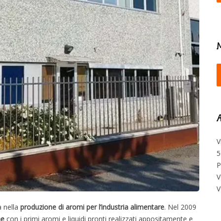
Æ
V
5
P
V
V
a nella
produzione di aromi per l’industria alimentare
. Nel 2009
he
con i primi aromi e liquidi pronti realizzati appositamente e