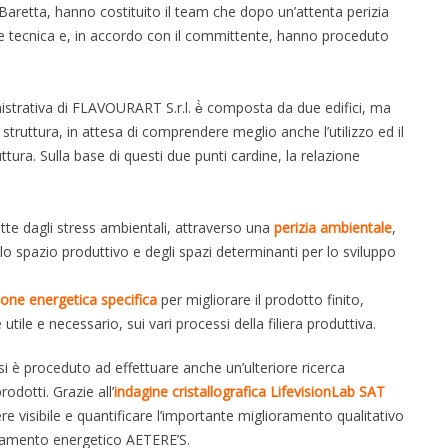
aretta, hanno costituito il team che dopo un’attenta perizia
e tecnica e, in accordo con il committente, hanno proceduto
strativa di FLAVOURART S.r.l. è̀ composta da due edifici, ma
a struttura, in attesa di comprendere meglio anche l’utilizzo ed il
uttura. Sulla base di questi due punti cardine, la relazione
otte dagli stress ambientali, attraverso una
perizia ambientale
,
ello spazio produttivo e degli spazi determinanti per lo sviluppo
one energetica specifica
per migliorare il prodotto finito,
ile e necessario, sui vari processi della filiera produttiva.
si è proceduto ad effettuare anche un’ulteriore ricerca
rodotti. Grazie all’
indagine cristallografica LifevisionLab SAT
e visibile e quantificare l’importante miglioramento qualitativo
attamento energetico AETERE’S.