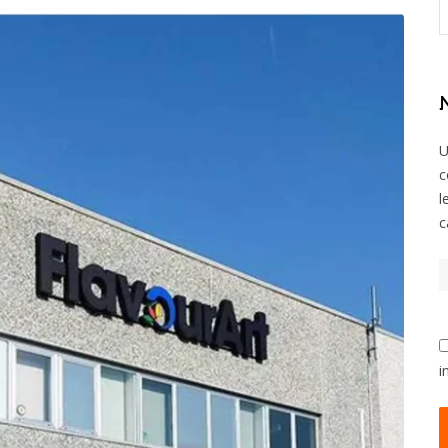
U
c
l
c
i