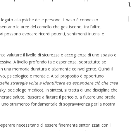
 legato alla psiche delle persone. Il naso è connesso
entano le aree del cervello che gestiscono, tra l’altro,
i possono evocare ricordi potenti, sentimenti intensi e
 valutare il livello di sicurezza e accoglienza di uno spazio e
siva. A livello profondo tale esperienza, soprattutto se
 in una memoria duratura e altamente coinvolgente. Quindi il
tivo, psicologico e mentale. A tal proposito è opportuno
 delle strategie volte a identificare ed espandere ciò che crea
y, sociologo medico). In sintesi, si tratta di una disciplina che
nerare salute. Riuscire a fiutare il pericolo, a fiutare una preda
a e uno strumento fondamentale di sopravvivenza per la nostra
rosperare necessitano di essere finemente sintonizzati con il