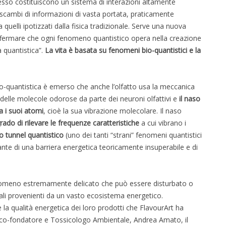
 esso costituiscono un sistema di interazioni altamente
 scambi di informazioni di vasta portata, praticamente
 quelli ipotizzati dalla fisica tradizionale. Serve una nuova
o affermare che ogni fenomeno quantistico opera nella creazione
 quantistica”.
La vita è basata su fenomeni bio-quantistici e la
Bio-quantistica è emerso che anche l’olfatto usa la meccanica
a delle molecole odorose da parte dei neuroni olfattivi e
il naso
a i suoi atomi
, cioè la sua vibrazione molecolare. Il naso
rado di rilevare le frequenze caratteristiche
a cui vibrano i
to tunnel quantistico
(uno dei tanti “strani” fenomeni quantistici
ante di una barriera energetica teoricamente insuperabile e di
enomeno estremamente delicato che può essere disturbato o
tali provenienti da un vasto ecosistema energetico.
 la qualità energetica dei loro prodotti che FlavourArt ha
suo co-fondatore e Tossicologo Ambientale, Andrea Amato, il