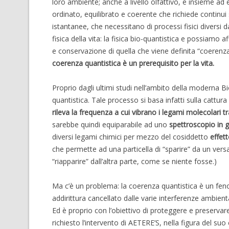
loro ambiente; anche a livello olfattivo, e insieme ad
ordinato, equilibrato e coerente che richiede continui
istantanee, che necessitano di processi fisici diversi da
fisica della vita: la fisica bio-quantistica e possiam
e conservazione di quella che viene definita “coerenza
coerenza quantistica è un prerequisito per la vita.
Proprio dagli ultimi studi nell’ambito della moderna 
quantistica. Tale processo si basa infatti sulla cattur
rileva la frequenza a cui vibrano i legami molecolari tr
sarebbe quindi equiparabile ad uno
spettroscopio in g
diversi legami chimici per mezzo del cosiddetto
effet
che permette ad una particella di “sparire” da un vers
“riapparire” dall’altra parte, come se niente fosse.)
Ma c’è un problema: la coerenza quantistica è un f
addirittura cancellato dalle varie interferenze ambien
Ed è proprio con l’obiettivo di proteggere e preservare
richiesto l’intervento di AETERE’S, nella figura del 