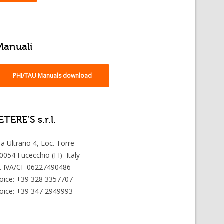
Manuali
PHI/TAU Manuals download
TERE’S s.r.l.
ia Ultrario 4, Loc. Torre
0054 Fucecchio (FI) Italy
. IVA/CF 06227490486
oice: +39 328 3357707
oice: +39 347 2949993