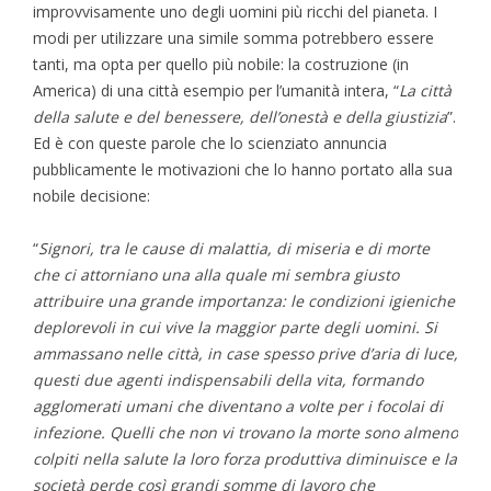
improvvisamente uno degli uomini più ricchi del pianeta. I
modi per utilizzare una simile somma potrebbero essere
tanti, ma opta per quello più nobile: la costruzione (in
America) di una città esempio per l’umanità intera, “
La città
della salute e del benessere, dell’onestà e della giustizia
”.
Ed è con queste parole che lo scienziato annuncia
pubblicamente le motivazioni che lo hanno portato alla sua
nobile decisione:
“
Signori, tra le cause di malattia, di miseria e di morte
che ci attorniano una alla quale mi sembra giusto
attribuire una grande importanza: le condizioni igieniche
deplorevoli in cui vive la maggior parte degli uomini. Si
ammassano nelle città, in case spesso prive d’aria di luce,
questi due agenti indispensabili della vita, formando
agglomerati umani che diventano a volte per i focolai di
infezione. Quelli che non vi trovano la morte sono almeno
colpiti nella salute la loro forza produttiva diminuisce e la
società perde così grandi somme di lavoro che