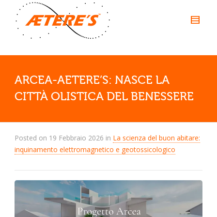
ARCEA-AETERE’S: NASCE LA
CITTÀ OLISTICA DEL BENESSERE
Posted on
19 Febbraio 2026
in
La scienza del buon abitare:
inquinamento elettromagnetico e geotossicologico