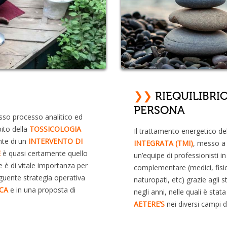
❯❯
RIEQUILIBRI
PERSONA
esso processo analitico ed
bito della
TOSSICOLOGIA
Il trattamento energetico d
nte di un
INTERVENTO DI
INTEGRATA (TMI)
, messo a 
E
è quasi certamente quello
un’equipe di professionisti 
e è di vitale importanza per
complementare (medici, fisio
eguente strategia operativa
naturopati, etc) grazie agli s
CA
e in una proposta di
negli anni, nelle quali è stata
AETERE’S
nei diversi campi 