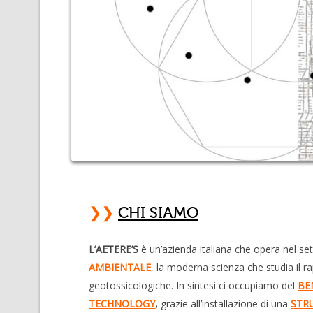
❯❯
CHI SIAMO
L’AETERE’S
è un’azienda italiana che opera nel se
AMBIENTALE
, la moderna scienza che studia il r
geotossicologiche. In sintesi ci occupiamo del
BE
TECHNOLOGY
,
grazie all’installazione di una
STR