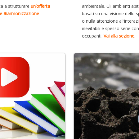
ta a strutturare
un’offerta
ambientale. Gli ambienti abi
à e Riarmonizzazione
basati su una visione dello 
o nulla attenzione all’intera
inevitabili e spesso serie co
occupanti.
Vai alla sezione
.