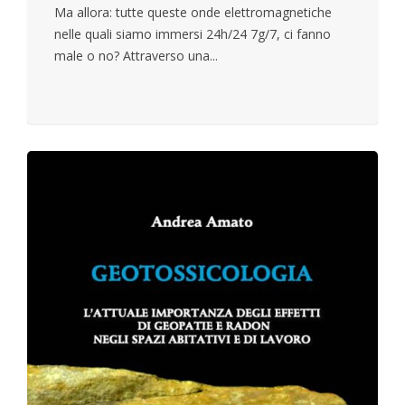
Ma allora: tutte queste onde elettromagnetiche
nelle quali siamo immersi 24h/24 7g/7, ci fanno
male o no? Attraverso una...