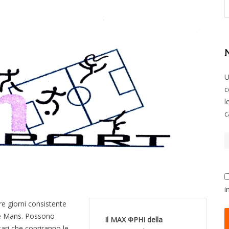
U
c
l
c
i
re giorni consistente
 Le Mans. Possono
Il MAX ΦPHI della
ari che copriranno le