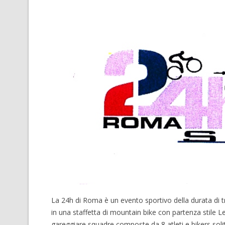
La 24h di Roma è un evento sportivo della durata di t
in una staffetta di mountain bike con partenza stile
gareggiare squadre composte da 8 atleti e bikers solit