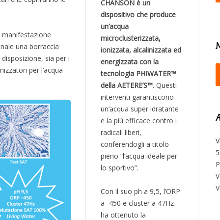
CHANSON è un
dispositivo che produce
un’acqua
 manifestazione
microclusterizzata,
onale una borraccia
ionizzata, alcalinizzata ed
disposizione, sia per i
energizzata con la
onizzatori per l’acqua
tecnologia PHIWATER™
della AETERE’S™
. Questi
interventi garantiscono
un’acqua super idratante
Æ
e la più efficace contro i
radicali liberi,
V
conferendogli a titolo
5
pieno “l’acqua ideale per
P
lo sportivo”.
V
V
Con il suo ph a 9,5, l’ORP
a -450 e cluster a 47Hz
ha ottenuto la