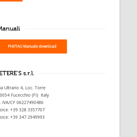
Manuali
PHI/TAU Manuals download
TERE’S s.r.l.
ia Ultrario 4, Loc. Torre
0054 Fucecchio (FI) Italy
. IVA/CF 06227490486
oice: +39 328 3357707
oice: +39 347 2949993