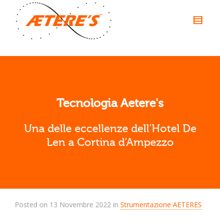
Tecnologia Aetere's
Una delle eccellenze dell’Hotel De
Len a Cortina d’Ampezzo
Posted on
13 Novembre 2022
in
Strumentazione AETERES