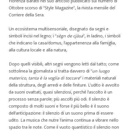
Fiorenza Baratti nel suo articolo pubblicato sul numero di
Ottobre scorso di “Style Magazine”, la rivista mensile del
Corriere della Sera.
Un ecosistema multisensoriale, disegnato da segni e
simboli incisi nel legno; i “
ségn de cjàsa
”, in ladino, i simboli
che indicano la casa/domus, l’appartenenza alla famiglia,
alla cultura locale e alla natura,
Dopo quelli visibili, altri segni vengono letti dal tatto; come
sottolinea la giornalista si tratta davvero di “
un luogo
materico, tanta è la voglia di toccare
” i materiali naturali
della struttura, degli arredi e delle finiture. L’udito è avvolto
da suoni ovattati, quasi silenziosi, perché l’ascolto è un
processo senza parole; più ascolti più odi. Il silenzio è
composto di molti suoni e forse il più bello è il suono
dell’anticipazione: il silenzio di un suono prima di essere
udito. La musica che nutre l’anima continua a vibrare nello
spazio tra le note. Come il vuoto quantistico il silenzio non