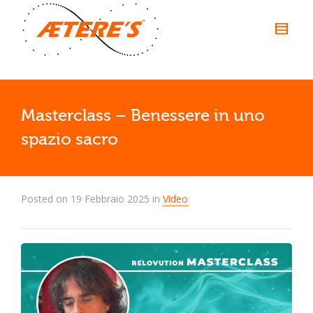
Masterclass – Benessere in uno
spazio sacro
Posted on
19 Febbraio 2025
in
Video