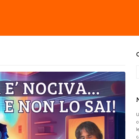
U
c
l
c