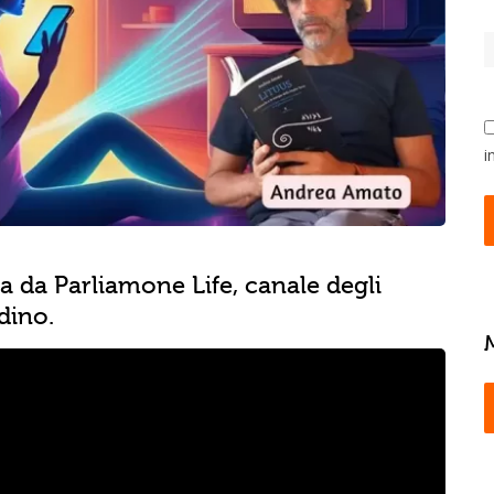
i
 da Parliamone Life, canale degli
dino.