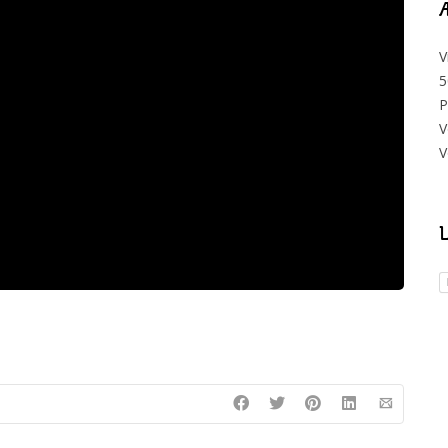
Æ
V
5
P
V
V