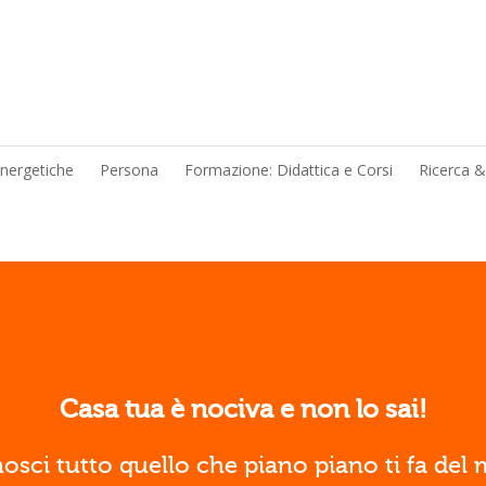
energetiche
Persona
Formazione: Didattica e Corsi
Ricerca 
Casa tua è nociva e non lo sai!
osci tutto quello che piano piano ti fa del 