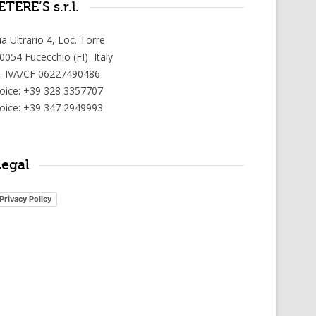
TERE’S s.r.l.
ia Ultrario 4, Loc. Torre
0054 Fucecchio (FI) Italy
. IVA/CF 06227490486
oice: +39 328 3357707
oice: +39 347 2949993
Legal
Privacy Policy