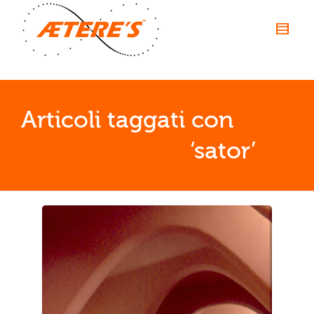
Articoli taggati con         
                           ‘sator’