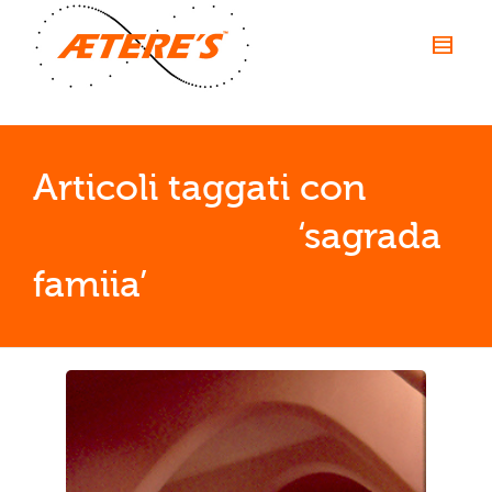
Articoli taggati con         
                           ‘sagrada 
famiia’