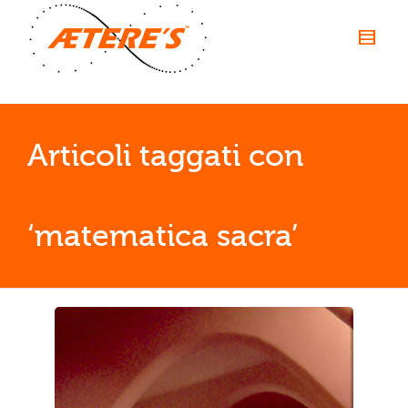
Articoli taggati con         
‘matematica sacra’