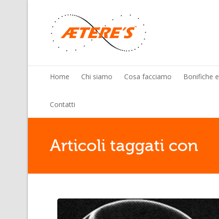
Home
Chi siamo
Cosa facciamo
Bonifiche 
Contatti
Articoli taggati con         