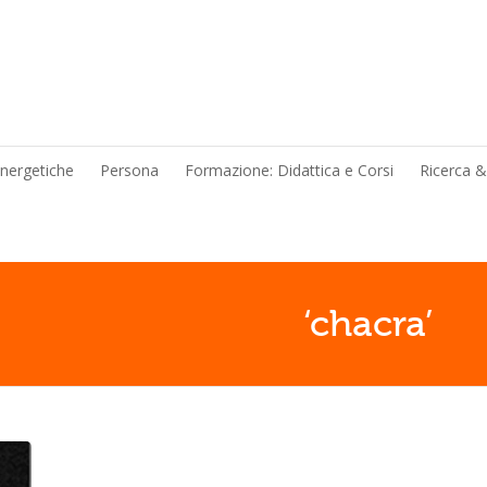
energetiche
Persona
Formazione: Didattica e Corsi
Ricerca 
                           ‘chacra’