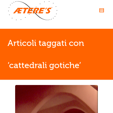
Articoli taggati con         
‘cattedrali gotiche’