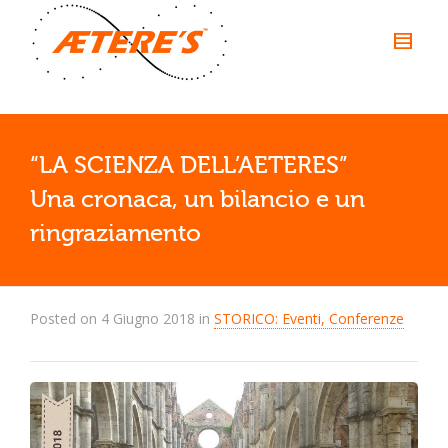
“LA SCIENZA DELL’AETERES”
Una cronaca, un bilancio e un
ringraziamento
Posted on
4 Giugno 2018
in
STORICO: Eventi, Conferenze