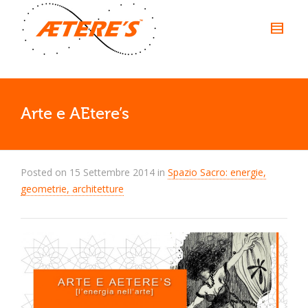
Arte e AEtere’s
Posted on
15 Settembre 2014
in
Spazio Sacro: energie,
geometrie, architetture