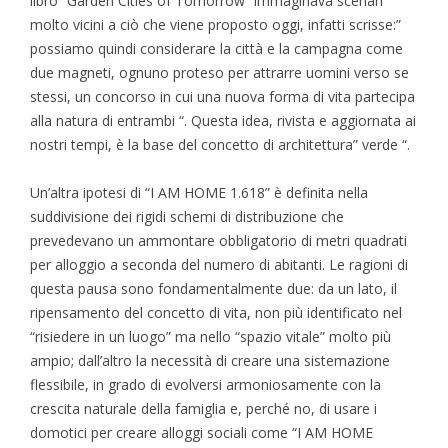
libro” Garden Cities of Tomorrow “immaginava scenari
molto vicini a ciò che viene proposto oggi, infatti scrisse:”
possiamo quindi considerare la città e la campagna come
due magneti, ognuno proteso per attrarre uomini verso se
stessi, un concorso in cui una nuova forma di vita partecipa
alla natura di entrambi “. Questa idea, rivista e aggiornata ai
nostri tempi, è la base del concetto di architettura” verde “.
Un’altra ipotesi di “I AM HOME 1.618” è definita nella
suddivisione dei rigidi schemi di distribuzione che
prevedevano un ammontare obbligatorio di metri quadrati
per alloggio a seconda del numero di abitanti. Le ragioni di
questa pausa sono fondamentalmente due: da un lato, il
ripensamento del concetto di vita, non più identificato nel
“risiedere in un luogo” ma nello “spazio vitale” molto più
ampio; dall’altro la necessità di creare una sistemazione
flessibile, in grado di evolversi armoniosamente con la
crescita naturale della famiglia e, perché no, di usare i
domotici per creare alloggi sociali come “I AM HOME